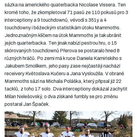
sázka na amerického quaterbacka Nicolase Vissera. Ten
kromě toho, že zkompletoval 71 pasů ze 110 pokusů pro 3
interceptiony a 9 touchdownů, vévodí s 351y a 4
touchdowny i běžeckým statistikám útoku Mammoths.
Jednoznačným klíčem na útok Mammoths je tak ubránit
jejich quarterbacka. Ten jinak nabízí pestrou hru, o 15
skórovaných touchdownů Přerova se postaralo hned 8
různých hráčů. Po zemi má k ruce Daniela Kamińskiho s
Jakubem Smolíkem, jeho pasy zase nejčastěji nachází
receivery Květoslava Kučeru a Jana Vysloužila. V obraně
Mammoths sází na Michala Poláška, který připsal již 22
tacklů, z toho 17 solo. Dva interceptiony dokázal zachytit
Milan Nelešovský, o dva získané fumbly se pro změnu
postaral Jan Špaček.