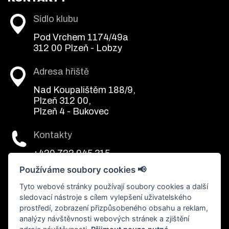
Sídlo klubu
Pod Vrchem 1174/49a
312 00 Plzeň - Lobzy
Adresa hřiště
Nad Koupalištěm 188/9,
Plzeň 312 00,
Plzeň 4 - Bukovec
Kontakty
+420 722 945 315
kurfirst@pilsenpatriots.cz
Používáme soubory cookies 📢
Tyto webové stránky používají soubory cookies a další
sledovací nástroje s cílem vylepšení uživatelského
prostředí, zobrazení přizpůsobeného obsahu a reklam,
analýzy návštěvnosti webových stránek a zjištění