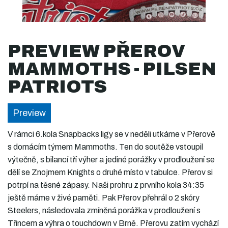
PREVIEW PŘEROV
MAMMOTHS - PILSEN
PATRIOTS
Preview
V rámci 6.kola Snapbacks ligy se v neděli utkáme v Přerově
s domácím týmem Mammoths. Ten do soutěže vstoupil
výtečně, s bilancí tří výher a jediné porážky v prodloužení se
dělí se Znojmem Knights o druhé místo v tabulce. Přerov si
potrpí na těsné zápasy. Naši prohru z prvního kola 34:35
ještě máme v živé paměti. Pak Přerov přehrál o 2 skóry
Steelers, následovala zmíněná porážka v prodloužení s
Třincem a výhra o touchdown v Brně. Přerovu zatím vychází