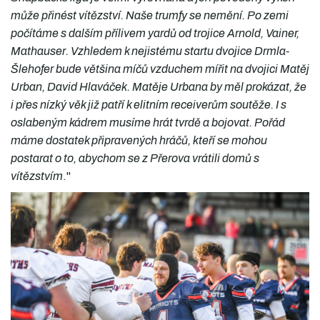
může přinést vítězství. Naše trumfy se nemění. Po zemi
počítáme s dalším přílivem yardů od trojice Arnold, Vainer,
Mathauser. Vzhledem k nejistému startu dvojice Drmla-
Šlehofer bude většina míčů vzduchem mířit na dvojici Matěj
Urban, David Hlaváček. Matěje Urbana by měl prokázat, že
i přes nízký věk již patří k elitním receiverům soutěže. I s
oslabeným kádrem musíme hrát tvrdě a bojovat. Pořád
máme dostatek připravených hráčů, kteří se mohou
postarat o to, abychom se z Přerova vrátili domů s
vítězstvím
."