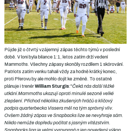
Půjde již o čtvrtý vzájemný zápas těchto týmů v poslední
době. V loni byla bilance 1:1, letos zatím drží vedení
Mammoths. Všechny zápasy skončily rozdílem 1 skórování.
Patriots zatím venku tahali vždy za hodně krátký konec,
proti Přerovu by ale mohlo dojít ke změně. To ostatně
plánuje i trenér
William Sturgis
:"
Čeká nás další těžké
utkání.Mammoths ukazují oproti minulé sezoně velké
zlepšení. Příchod několika zkušených hráčů a klíčový
podpis quarterbecka Vissera měl na tým správný vliv.
Ovšem žádný zápas ve Snapbacks lize se nevyhraje sám.
Nikdo nemůže dopředu počítat s jasným vítězstvím.
Snapbacks liga je velmi vyrovnaná a jen povedený výkon